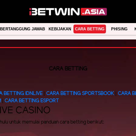
BERTANGGUNG JAWAB
KEBIJAKAN
CARA BETTING
PHISING
CARA BETTING
 BETTING IDNLIVE
|
CARA BETTING SPORTSBOOK
|
CARA B
M
|
CARA BETTING ESPORT
IVE CASINO
ahulu untuk memulai panduan cara betting berikut: